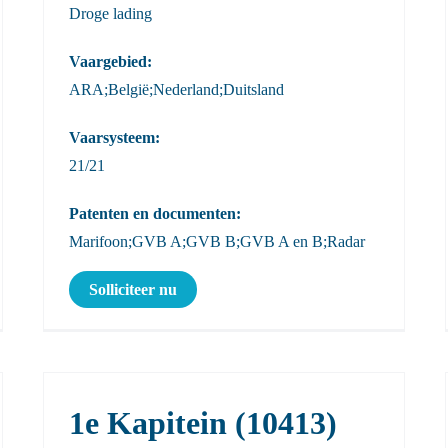
Droge lading
Vaargebied:
ARA;België;Nederland;Duitsland
Vaarsysteem:
21/21
Patenten en documenten:
Marifoon;GVB A;GVB B;GVB A en B;Radar
Solliciteer nu
1e Kapitein (10413)