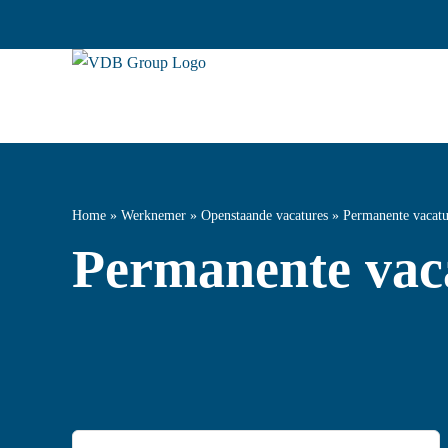
Ga
naar
inhoud
Home
»
Werknemer
»
Openstaande vacatures
»
Permanente vacatu
Permanente vac
Zoeken