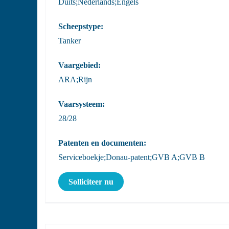
Duits;Nederlands;Engels
Scheepstype:
Tanker
Vaargebied:
ARA;Rijn
Vaarsysteem:
28/28
Patenten en documenten:
Serviceboekje;Donau-patent;GVB A;GVB B
Solliciteer nu