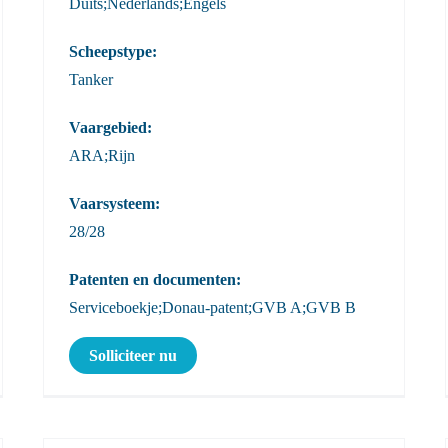
Duits;Nederlands;Engels
Scheepstype:
Tanker
Vaargebied:
ARA;Rijn
Vaarsysteem:
28/28
Patenten en documenten:
Serviceboekje;Donau-patent;GVB A;GVB B
Solliciteer nu