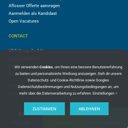
Aflosser Offerte aanvragen
Aanmelden als Kandidaat
Open Vacatures
CONTACT
VDB Group GmbH
Eurode Park 1-4
D-52134 Herzogenrath
Wir verwenden
Cookies
, um Ihnen eine bessere Benutzererfahrung
Duitsland
zu bieten und personalisierte Werbung anzuzeigen. Sieh dir unsere
Datenschutz- und Cookie-Richtlinie
sowie
Googles
E:
info@vdbgroup.de
Datenschutzbestimmungen und Nutzungsbedingungen
an, um
T:
+49 241 96069086
mehr über die Datenverarbeitung zu erfahren.
Einstellungen
ZUSTIMMEN
ABLEHNEN
©
2026 VDB Group | Alle rechten voorbehouden |
Privacy Beleid
|
Cookie-Beleid
|
Algemene Voorwaarden
FACEBOOK
WHATSAPP
OFFERTE AANVRAGEN