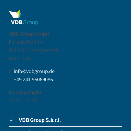
VDB Group GmbH
Eurode Park 1-4
D-52134 Herzogenrath
Duitsland
E:
info@vdbgroup.de
T:
+49 241 96069086
Openingstijden
08:30 – 17:00
VDB Group S.à.r.l.