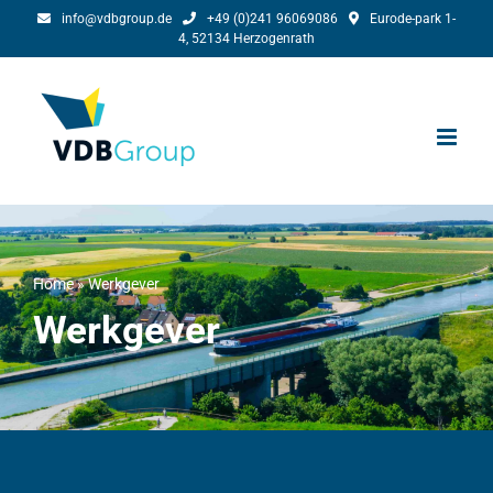
Ga
info@vdbgroup.de
+49 (0)241 96069086
Eurode-park 1-
4, 52134 Herzogenrath
naar
inhoud
Home
»
Werkgever
Werkgever