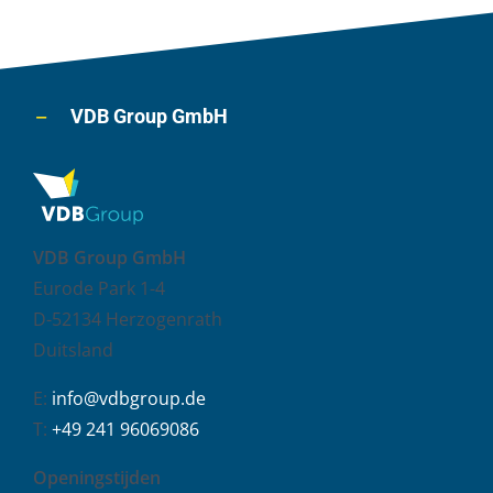
VDB Group GmbH
VDB Group GmbH
Eurode Park 1-4
D-52134 Herzogenrath
Duitsland
E:
info@vdbgroup.de
T:
+49 241 96069086
Openingstijden