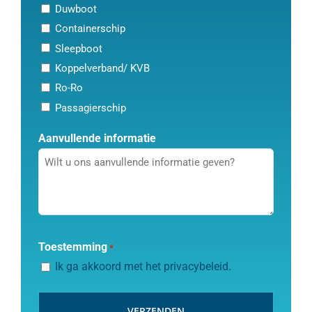
Duwboot
Containerschip
Sleepboot
Koppelverband/ KVB
Ro-Ro
Passagierschip
Aanvullende informatie
CAPTCHA
Toestemming
*
Ik ga akkoord met het
privacybeleid
.