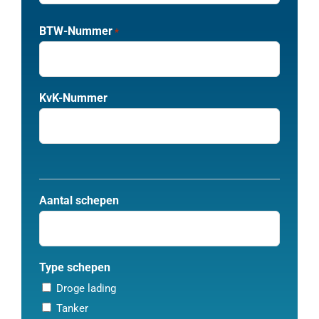
invoeren
E-
BTW-Nummer
*
Mail
bevestigen
KvK-Nummer
Aantal schepen
Type schepen
Droge lading
Tanker