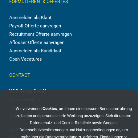
FORMULIEREN & OFFERTES
Aanmelden als Klant
Payroll Offerte aanvragen
Recruitment Offerte aanvragen
Aflosser Offerte aanvragen
Aanmelden als Kandidaat
Open Vacatures
CONTACT
VDB Group GmbH
Eurode Park 1-4
D-52134 Herzogenrath
Wir verwenden
Cookies
, um Ihnen eine bessere Benutzererfahrung
zu bieten und personalisierte Werbung anzuzeigen. Sieh dir unsere
Duitsland
Datenschutz- und Cookie-Richtlinie
sowie
Googles
E:
info@vdbgroup.de
Datenschutzbestimmungen und Nutzungsbedingungen
an, um
mehr über die Datenverarbeitung zu erfahren.
Einstellungen
T:
+49 241 96069086