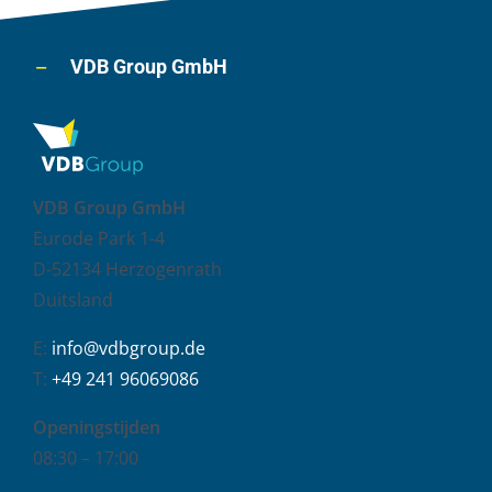
VDB Group GmbH
VDB Group GmbH
Eurode Park 1-4
D-52134 Herzogenrath
Duitsland
E:
info@vdbgroup.de
T:
+49 241 96069086
Openingstijden
08:30 – 17:00