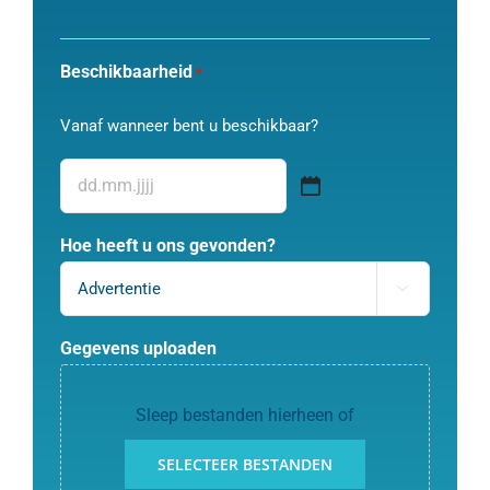
Beschikbaarheid
*
Vanaf wanneer bent u beschikbaar?
DD
dot
Hoe heeft u ons gevonden?
MM
dot

JJJJ
Gegevens uploaden
Sleep bestanden hierheen of
SELECTEER BESTANDEN