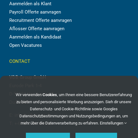
Aanmelden als Klant
Payroll Offerte aanvragen
Recruitment Offerte aanvragen
Aflosser Offerte aanvragen
Aanmelden als Kandidaat
Open Vacatures
CONTACT
VDB Group GmbH
Eurode Park 1-4
D-52134 Herzogenrath
Wir verwenden
Cookies
, um Ihnen eine bessere Benutzererfahrung
zu bieten und personalisierte Werbung anzuzeigen. Sieh dir unsere
Duitsland
Datenschutz- und Cookie-Richtlinie
sowie
Googles
E:
info@vdbgroup.de
Datenschutzbestimmungen und Nutzungsbedingungen
an, um
mehr über die Datenverarbeitung zu erfahren.
Einstellungen
T:
+49 241 96069086