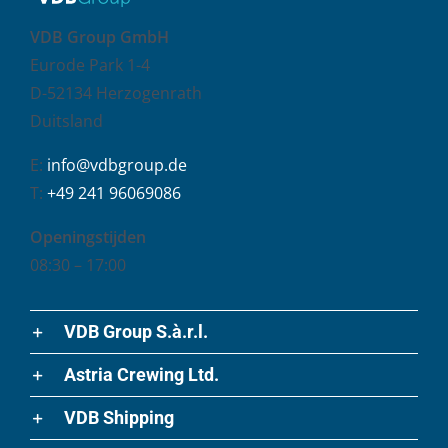
VDB Group GmbH
Eurode Park 1-4
D-52134 Herzogenrath
Duitsland
E:
info@vdbgroup.de
T:
+49 241 96069086
Openingstijden
08:30 – 17:00
VDB Group S.à.r.l.
Astria Crewing Ltd.
VDB Shipping