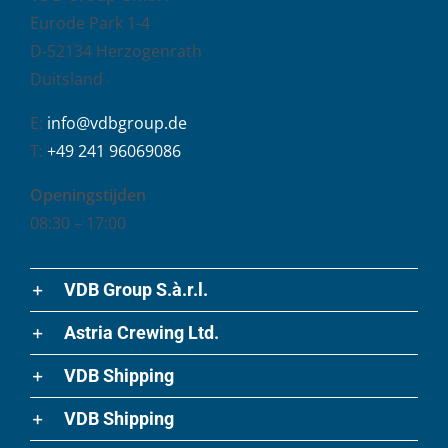
Eurode Park 1-4
D-52134 Herzogenrath
Duitsland
E:
info@vdbgroup.de
T:
+49 241 96069086
Openingstijden
08:30 – 17:00
VDB Group S.à.r.l.
Astria Crewing Ltd.
VDB Shipping
VDB Shipping