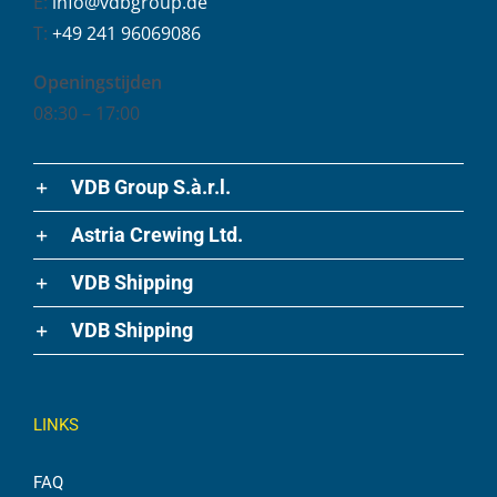
E:
info@vdbgroup.de
T:
+49 241 96069086
Openingstijden
08:30 – 17:00
VDB Group S.à.r.l.
Astria Crewing Ltd.
VDB Shipping
VDB Shipping
LINKS
FAQ