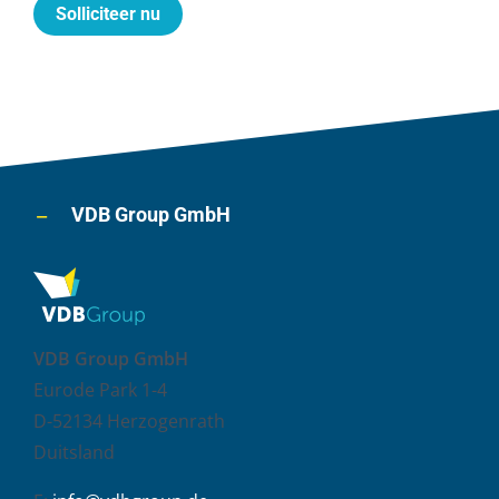
Solliciteer nu
VDB Group GmbH
VDB Group GmbH
Eurode Park 1-4
D-52134 Herzogenrath
Duitsland