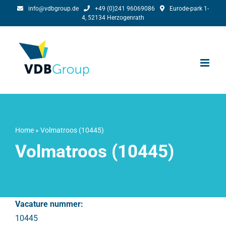
Ga
info@vdbgroup.de
+49 (0)241 96069086
Eurode-park 1-
4, 52134 Herzogenrath
naar
inhoud
Home
»
Volmatroos (10445)
Volmatroos (10445)
Vacature nummer:
10445