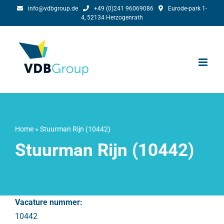
Ga
info@vdbgroup.de
+49 (0)241 96069086
Eurode-park 1-
4, 52134 Herzogenrath
naar
inhoud
Home
»
Stuurman Rijn (10442)
Stuurman Rijn (10442)
Vacature nummer:
10442