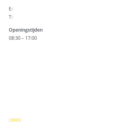
E:
info@vdbgroup.de
T:
+49 241 96069086
Openingstijden
08:30 – 17:00
VDB Group S.à.r.l.
Astria Crewing Ltd.
VDB Shipping
VDB Shipping
LINKS