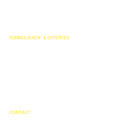
FAQ
Beroepsprofielen
Partners
FORMULIEREN & OFFERTES
Aanmelden als Klant
Payroll Offerte aanvragen
Recruitment Offerte aanvragen
Aflosser Offerte aanvragen
Aanmelden als Kandidaat
Open Vacatures
CONTACT
VDB Group GmbH
Eurode Park 1-4