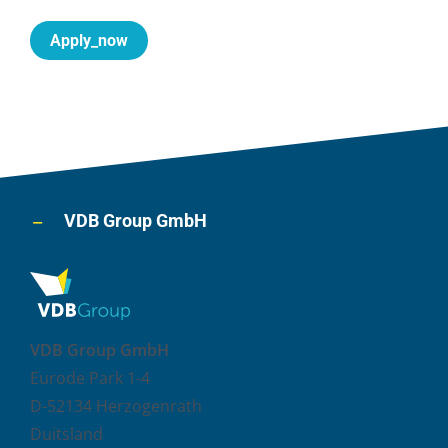
Apply_now
VDB Group GmbH
VDB Group GmbH
Eurode Park 1-4
D-52134 Herzogenrath
Duitsland