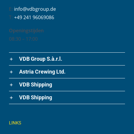
E:
info@vdbgroup.de
T:
+49 241 96069086
Openingstijden
08:30 – 17:00
VDB Group S.à.r.l.
Astria Crewing Ltd.
VDB Shipping
VDB Shipping
LINKS