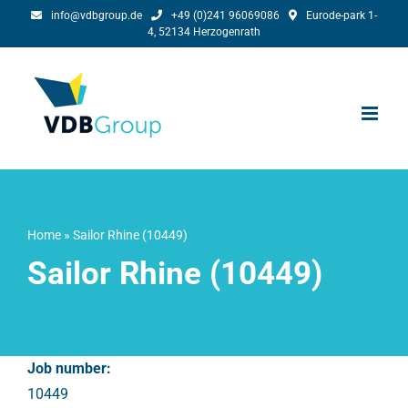
Ga
info@vdbgroup.de
+49 (0)241 96069086
Eurode-park 1-
4, 52134 Herzogenrath
naar
inhoud
Home
»
Sailor Rhine (10449)
Sailor Rhine (10449)
Job number:
10449