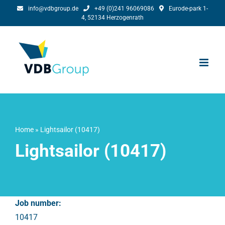
Ga
info@vdbgroup.de
+49 (0)241 96069086
Eurode-park 1-
4, 52134 Herzogenrath
naar
inhoud
Home
»
Lightsailor (10417)
Lightsailor (10417)
Job number:
10417