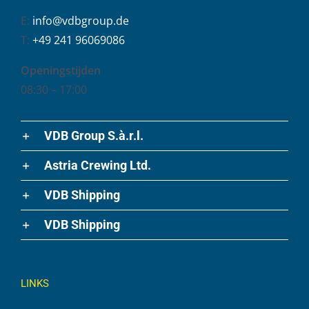
E:
info@vdbgroup.de
T:
+49 241 96069086
Openingstijden
08:30 – 17:00
VDB Group S.à.r.l.
Astria Crewing Ltd.
VDB Shipping
VDB Shipping
LINKS