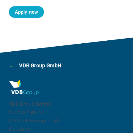
Apply_now
VDB Group GmbH
VDB Group GmbH
Eurode Park 1-4
D-52134 Herzogenrath
Duitsland