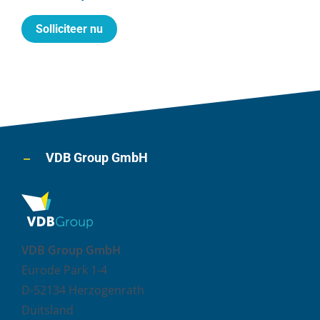
Solliciteer nu
VDB Group GmbH
VDB Group GmbH
Eurode Park 1-4
D-52134 Herzogenrath
Duitsland