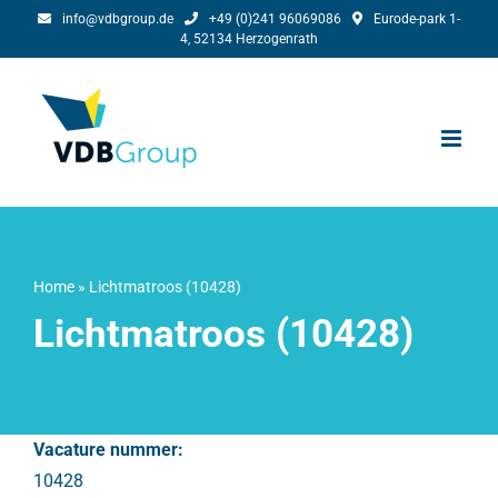
Ga
info@vdbgroup.de
+49 (0)241 96069086
Eurode-park 1-
4, 52134 Herzogenrath
naar
inhoud
Home
»
Lichtmatroos (10428)
Lichtmatroos (10428)
Vacature nummer:
10428