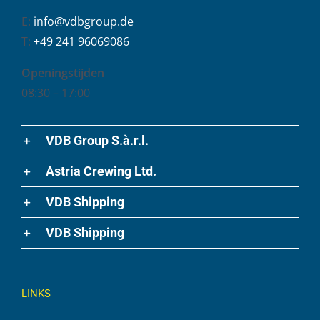
E:
info@vdbgroup.de
T:
+49 241 96069086
Openingstijden
08:30 – 17:00
VDB Group S.à.r.l.
Astria Crewing Ltd.
VDB Shipping
VDB Shipping
LINKS