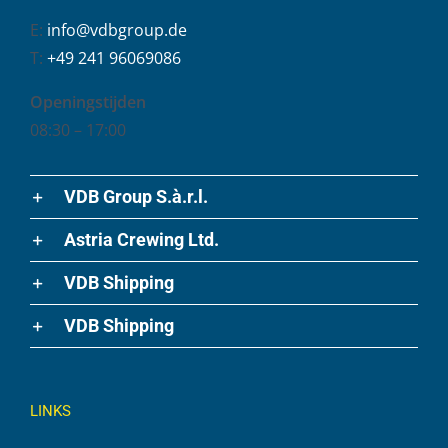
E:
info@vdbgroup.de
T:
+49 241 96069086
Openingstijden
08:30 – 17:00
VDB Group S.à.r.l.
Astria Crewing Ltd.
VDB Shipping
VDB Shipping
LINKS