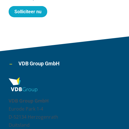
Solliciteer nu
VDB Group GmbH
VDB Group GmbH
Eurode Park 1-4
D-52134 Herzogenrath
Duitsland