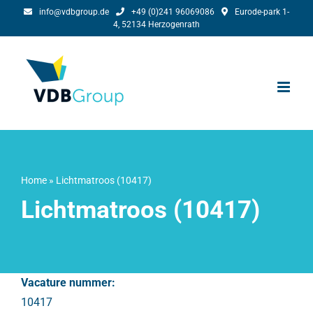
Ga
info@vdbgroup.de
+49 (0)241 96069086
Eurode-park 1-
4, 52134 Herzogenrath
naar
inhoud
Home
»
Lichtmatroos (10417)
Lichtmatroos (10417)
Vacature nummer:
10417