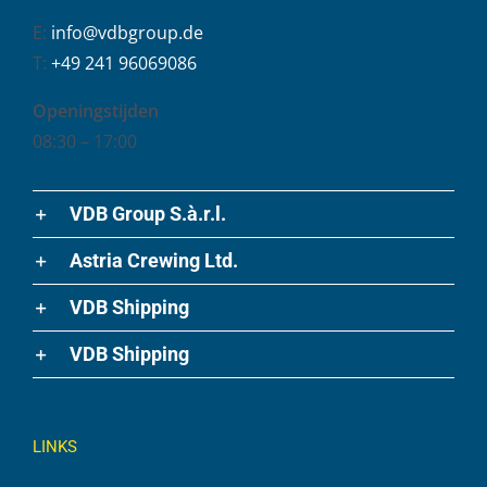
E:
info@vdbgroup.de
T:
+49 241 96069086
Openingstijden
08:30 – 17:00
VDB Group S.à.r.l.
Astria Crewing Ltd.
VDB Shipping
VDB Shipping
LINKS