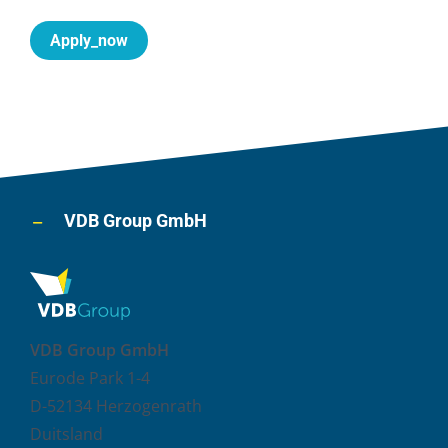
Apply_now
VDB Group GmbH
VDB Group GmbH
Eurode Park 1-4
D-52134 Herzogenrath
Duitsland