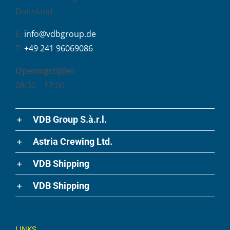
Duitsland
E:
info@vdbgroup.de
T:
+49 241 96069086
Openingstijden
08:30 – 17:00
VDB Group S.à.r.l.
Astria Crewing Ltd.
VDB Shipping
VDB Shipping
LINKS