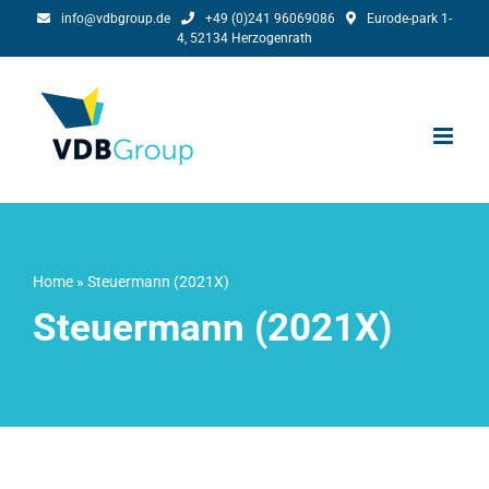
Ga
info@vdbgroup.de
+49 (0)241 96069086
Eurode-park 1-
4, 52134 Herzogenrath
naar
inhoud
Home
»
Steuermann (2021X)
Steuermann (2021X)