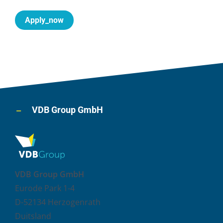
Apply_now
VDB Group GmbH
VDB Group GmbH
Eurode Park 1-4
D-52134 Herzogenrath
Duitsland