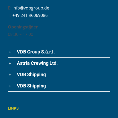
E:
info@vdbgroup.de
T:
+49 241 96069086
Openingstijden
08:30 – 17:00
VDB Group S.à.r.l.
Astria Crewing Ltd.
VDB Shipping
VDB Shipping
LINKS