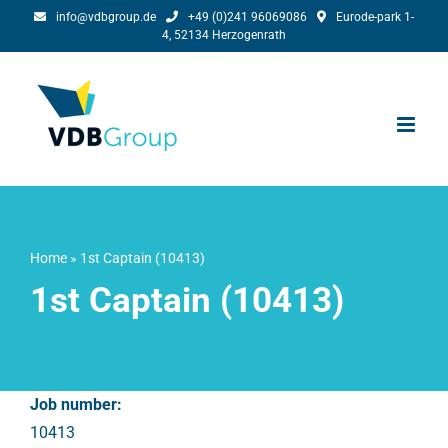
Ga
info@vdbgroup.de
+49 (0)241 96069086
Eurode-park 1-
4, 52134 Herzogenrath
naar
inhoud
Home
»
1st Captain (10413)
1st Captain (10413)
Job number:
10413