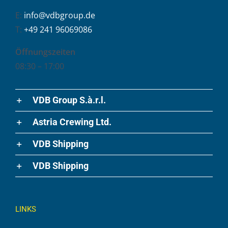
E:
info@vdbgroup.de
T:
+49 241 96069086
Öffnungszeiten
08:30 – 17:00
VDB Group S.à.r.l.
Astria Crewing Ltd.
VDB Shipping
VDB Shipping
LINKS