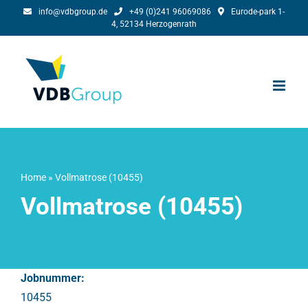
Skip
info@vdbgroup.de
+49 (0)241 96069086
Eurode-park 1-
4, 52134 Herzogenrath
to
content
Home
»
Vollmatrose (10455)
Vollmatrose (10455)
Jobnummer:
10455