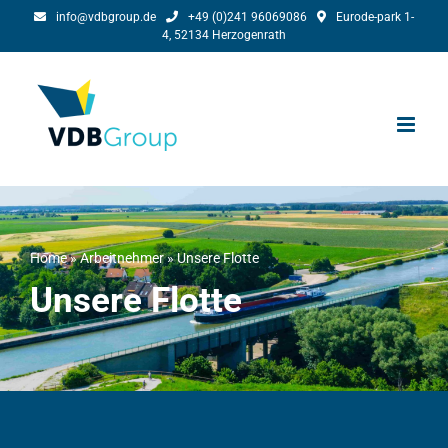
Skip
info@vdbgroup.de
+49 (0)241 96069086
Eurode-park 1-
4, 52134 Herzogenrath
to
content
Home
»
Arbeitnehmer
»
Unsere Flotte
Unsere Flotte