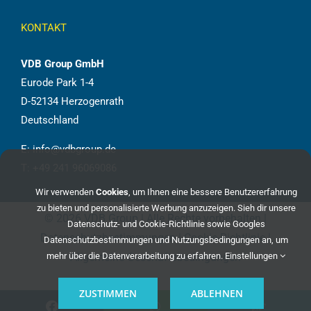
KONTAKT
VDB Group GmbH
Eurode Park 1-4
D-52134 Herzogenrath
Deutschland
E:
info@vdbgroup.de
T:
+49 241 96069086
Wir verwenden
Cookies
, um Ihnen eine bessere Benutzererfahrung
zu bieten und personalisierte Werbung anzuzeigen. Sieh dir unsere
©
2026 VDB Group | Alle Rechte vorbehalten |
Datenschutz- und Cookie-Richtlinie
sowie
Googles
Datenschutzbestimmungen
|
Cookie-Richtlinie
|
Datenschutzbestimmungen und Nutzungsbedingungen
an, um
Allgemeine Geschäftsbedingungen
mehr über die Datenverarbeitung zu erfahren.
Einstellungen
ZUSTIMMEN
ABLEHNEN