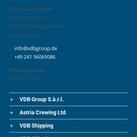
VDB Group GmbH
Eurode Park 1-4
D-52134 Herzogenrath
Deutschland
E:
info@vdbgroup.de
T:
+49 241 96069086
Öffnungszeiten
08:30 – 17:00
VDB Group S.à.r.l.
Astria Crewing Ltd.
VDB Shipping