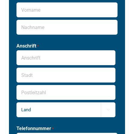
Vorname
Nachname
Anschrift
*
Anschrift
Stadt
PLZ

Land
Telefonnummer
*