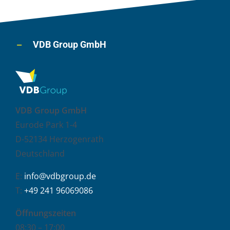
VDB Group GmbH
VDB Group GmbH
Eurode Park 1-4
D-52134 Herzogenrath
Deutschland
E:
info@vdbgroup.de
T:
+49 241 96069086
Öffnungszeiten
08:30 – 17:00