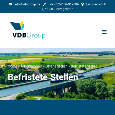
Skip
info@vdbgroup.de
+49 (0)241 96069086
Eurode-park 1-
4, 52134 Herzogenrath
to
content
Home
»
Arbeitnehmer
»
Offene Stellen
»
Befristete Stellen
Befristete Stellen