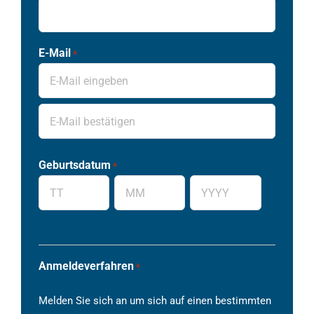
E-Mail
*
E-
Mail
eingeben
E-
Geburtsdatum
*
Mail
bestätigen
Tag
Monat
JJJJ
Anmeldeverfahren
*
Melden Sie sich an um sich auf einen bestimmten