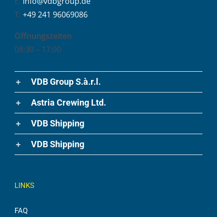
E:
info@vdbgroup.de
T:
+49 241 96069086
Öffnungszeiten
08:30 – 17:00
VDB Group S.à.r.l.
Astria Crewing Ltd.
VDB Shipping
VDB Shipping
LINKS
FAQ