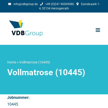
Skip
info@vdbgroup.de
+49 (0)241 96069086
Eurode-park 1-
4, 52134 Herzogenrath
to
content
Home
»
Vollmatrose (10445)
Vollmatrose (10445)
Jobnummer:
10445