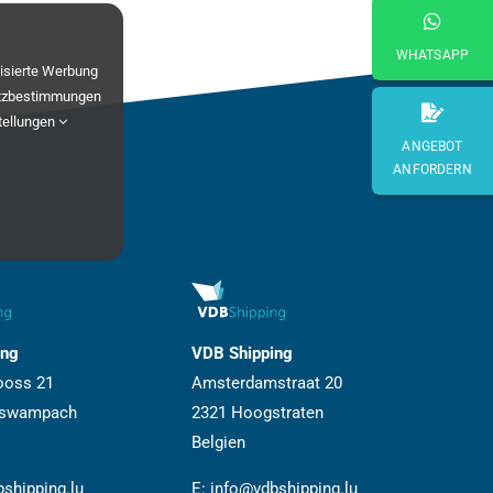
WHATSAPP
lisierte Werbung
tzbestimmungen
tellungen
ANGEBOT
ANFORDERN
ing
VDB Shipping
ooss 21
Amsterdamstraat 20
iswampach
2321 Hoogstraten
Belgien
shipping.lu
E:
info@vdbshipping.lu