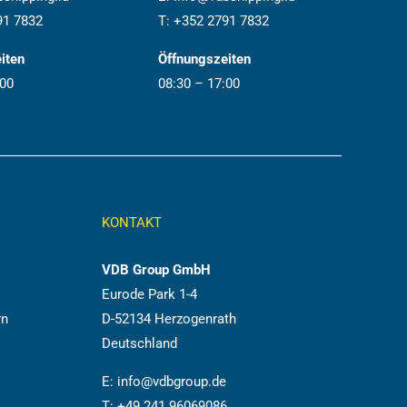
91 7832
T:
+352 2791 7832
iten
Öffnungszeiten
:00
08:30 – 17:00
KONTAKT
VDB Group GmbH
Eurode Park 1-4
rn
D-52134 Herzogenrath
Deutschland
E:
info@vdbgroup.de
T:
+49 241 96069086