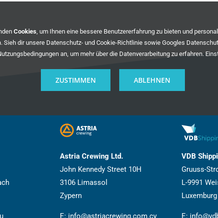
enden
Cookies
, um Ihnen eine bessere Benutzererfahrung zu bieten und persona
. Sieh dir unsere
Datenschutz- und Cookie-Richtlinie
sowie
Googles Datenschu
Nutzungsbedingungen
an, um mehr über die Datenverarbeitung zu erfahren.
Eins
ZUSTIMMEN
ABLEHNEN
Astria Crewing Ltd.
VDB Shipp
John Kennedy Street 10H
Gruuss-Str
ach
3106 Limassol
L-9991 We
Zypern
Luxemburg
u
E:
info@astriacrewing.com.cy
E:
info@vdb