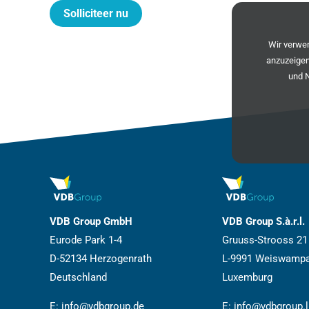
Solliciteer nu
Wir verw
anzuzeigen
und 
VDB Group GmbH
VDB Group S.à.r.l.
Eurode Park 1-4
Gruuss-Strooss 21
D-52134 Herzogenrath
L-9991 Weiswamp
Deutschland
Luxemburg
E:
info@vdbgroup.de
E:
info@vdbgroup.l