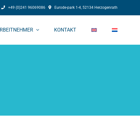
+49 (0)241 96069086
Eurode-park 1-4, 52134 Herzogenrath
RBEITNEHMER
KONTAKT