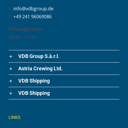
E:
info@vdbgroup.de
T:
+49 241 96069086
Öffnungszeiten
08:30 – 17:00
VDB Group S.à.r.l.
Astria Crewing Ltd.
VDB Shipping
VDB Shipping
LINKS