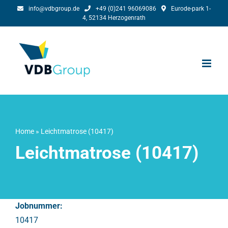
Skip
info@vdbgroup.de
+49 (0)241 96069086
Eurode-park 1-
4, 52134 Herzogenrath
to
content
Home
»
Leichtmatrose (10417)
Leichtmatrose (10417)
Jobnummer:
10417