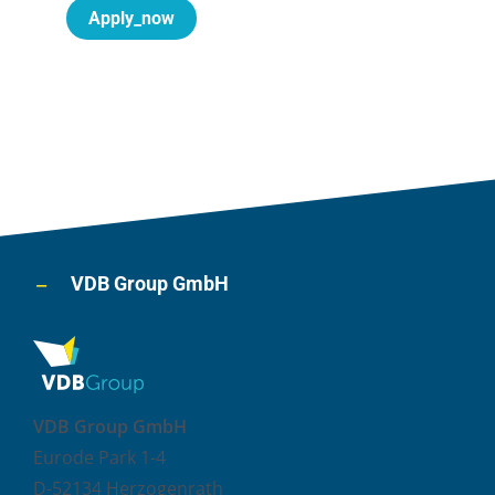
Apply_now
VDB Group GmbH
VDB Group GmbH
Eurode Park 1-4
D-52134 Herzogenrath