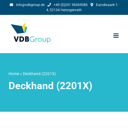
Skip
info@vdbgroup.de
+49 (0)241 96069086
Eurode-park 1-
4, 52134 Herzogenrath
to
content
Home
»
Deckhand (2201X)
Deckhand (2201X)