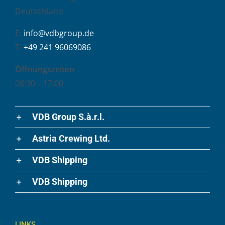
Deutschland
E:
info@vdbgroup.de
T:
+49 241 96069086
Öffnungszeiten
08:30 – 17:00
VDB Group S.à.r.l.
Astria Crewing Ltd.
VDB Shipping
VDB Shipping
LINKS