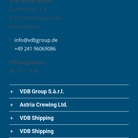
VDB Group GmbH
Eurode Park 1-4
D-52134 Herzogenrath
Deutschland
E:
info@vdbgroup.de
T:
+49 241 96069086
Öffnungszeiten
08:30 – 17:00
VDB Group S.à.r.l.
Astria Crewing Ltd.
VDB Shipping
VDB Shipping