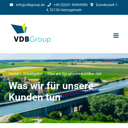
Skip
info@vdbgroup.de
+49 (0)241 96069086
Eurode-park 1-
4, 52134 Herzogenrath
to
content
Home
»
Arbeitgeber
»
Was wir für unsere Kunden tun
Was wir für unsere
Kunden tun