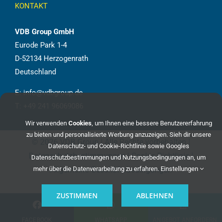
KONTAKT
VDB Group GmbH
Eurode Park 1-4
D-52134 Herzogenrath
Deutschland
E:
info@vdbgroup.de
T:
+49 241 96069086
Wir verwenden
Cookies
, um Ihnen eine bessere Benutzererfahrung
zu bieten und personalisierte Werbung anzuzeigen. Sieh dir unsere
©
2026 VDB Group | Alle Rechte vorbehalten |
Datenschutz- und Cookie-Richtlinie
sowie
Googles
Datenschutzbestimmungen
|
Cookie-Richtlinie
|
Datenschutzbestimmungen und Nutzungsbedingungen
an, um
Allgemeine Geschäftsbedingungen
mehr über die Datenverarbeitung zu erfahren.
Einstellungen
ZUSTIMMEN
ABLEHNEN
FACEBOOK
WHATSAPP
ANGEBOT ANFORDERN