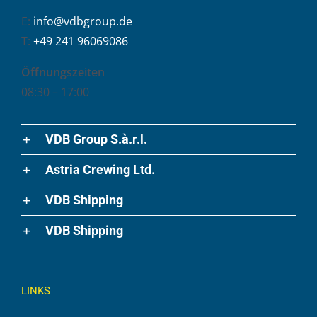
E:
info@vdbgroup.de
T:
+49 241 96069086
Öffnungszeiten
08:30 – 17:00
VDB Group S.à.r.l.
Astria Crewing Ltd.
VDB Shipping
VDB Shipping
LINKS