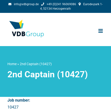
Skip
info@vdbgroup.de
+49 (0)241 96069086
Eurode-park 1-
4, 52134 Herzogenrath
to
content
Home
»
2nd Captain (10427)
2nd Captain (10427)
Job number:
10427