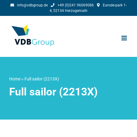
Skip
info@vdbgroup.de
+49 (0)241 96069086
Eurode-park 1-
4, 52134 Herzogenrath
to
content
Home
»
Full sailor (2213X)
Full sailor (2213X)