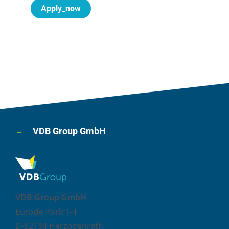
Apply_now
VDB Group GmbH
VDB Group GmbH
Eurode Park 1-4
D-52134 Herzogenrath