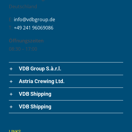
Deutschland
E:
info@vdbgroup.de
T:
+49 241 96069086
Öffnungszeiten
08:30 – 17:00
VDB Group S.à.r.l.
Astria Crewing Ltd.
VDB Shipping
VDB Shipping
LINKS