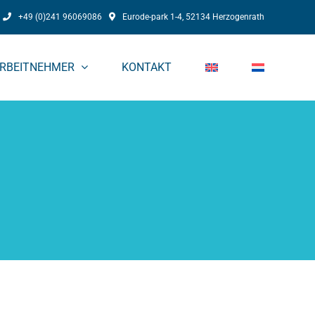
+49 (0)241 96069086
Eurode-park 1-4, 52134 Herzogenrath
RBEITNEHMER
KONTAKT