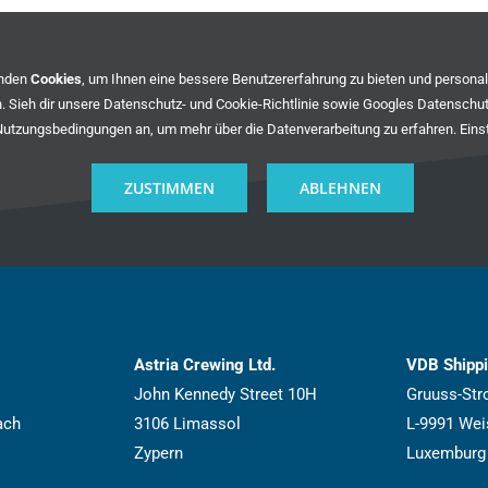
enden
Cookies
, um Ihnen eine bessere Benutzererfahrung zu bieten und persona
. Sieh dir unsere
Datenschutz- und Cookie-Richtlinie
sowie
Googles Datenschu
Nutzungsbedingungen
an, um mehr über die Datenverarbeitung zu erfahren.
Eins
ZUSTIMMEN
ABLEHNEN
Astria Crewing Ltd.
VDB Shipp
John Kennedy Street 10H
Gruuss-Str
ach
3106 Limassol
L-9991 We
Zypern
Luxemburg