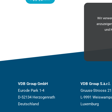
Wir verw
anzuzeigen
und 
VDB Group GmbH
VDB Group S.à.r.l.
Eurode Park 1-4
Gruuss-Strooss 21
D-52134 Herzogenrath
L-9991 Weiswamp
Deutschland
Luxemburg