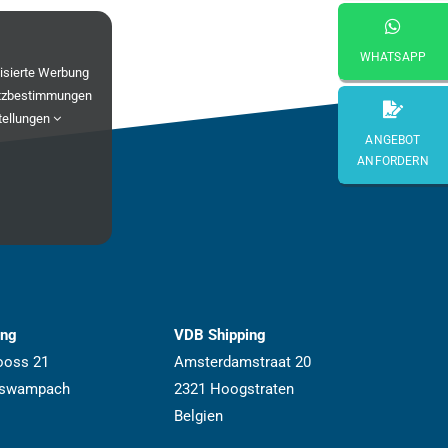
WHATSAPP
lisierte Werbung
tzbestimmungen
tellungen
ANGEBOT
ANFORDERN
ing
VDB Shipping
ooss 21
Amsterdamstraat 20
iswampach
2321 Hoogstraten
Belgien