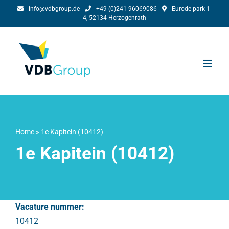
Skip
info@vdbgroup.de
+49 (0)241 96069086
Eurode-park 1-
4, 52134 Herzogenrath
to
content
Home
»
1e Kapitein (10412)
1e Kapitein (10412)
Vacature nummer:
10412