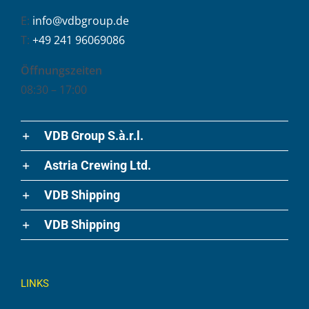
E:
info@vdbgroup.de
T:
+49 241 96069086
Öffnungszeiten
08:30 – 17:00
VDB Group S.à.r.l.
Astria Crewing Ltd.
VDB Shipping
VDB Shipping
LINKS