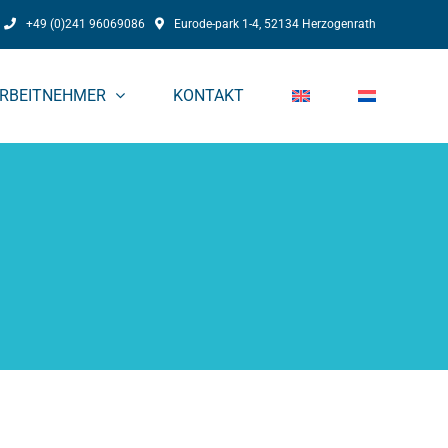
+49 (0)241 96069086
Eurode-park 1-4, 52134 Herzogenrath
RBEITNEHMER
KONTAKT