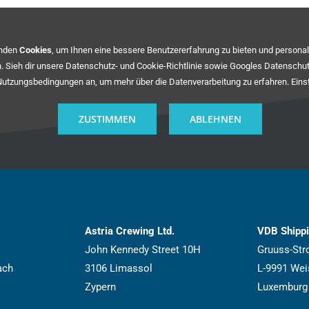
enden
Cookies
, um Ihnen eine bessere Benutzererfahrung zu bieten und persona
. Sieh dir unsere
Datenschutz- und Cookie-Richtlinie
sowie
Googles Datenschu
Nutzungsbedingungen
an, um mehr über die Datenverarbeitung zu erfahren.
Eins
ZUSTIMMEN
ABLEHNEN
Astria Crewing Ltd.
VDB Shipp
John Kennedy Street 10H
Gruuss-Str
ach
3106 Limassol
L-9991 We
Zypern
Luxemburg