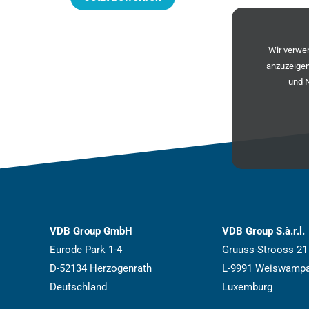
Wir verw
anzuzeigen
und 
VDB Group GmbH
VDB Group S.à.r.l.
Eurode Park 1-4
Gruuss-Strooss 21
D-52134 Herzogenrath
L-9991 Weiswamp
Deutschland
Luxemburg