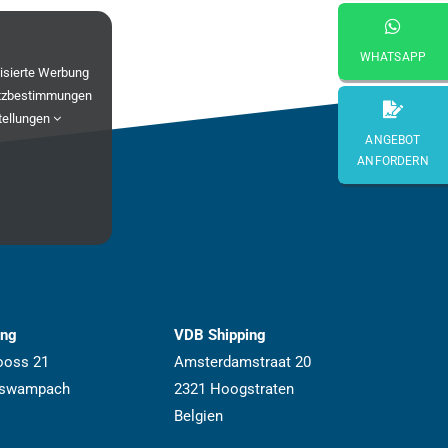
WHATSAPP
lisierte Werbung
tzbestimmungen
tellungen
ANGEBOT
ANFORDERN
ing
VDB Shipping
ooss 21
Amsterdamstraat 20
iswampach
2321 Hoogstraten
Belgien