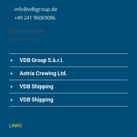
E:
info@vdbgroup.de
T:
+49 241 96069086
Öffnungszeiten
08:30 – 17:00
VDB Group S.à.r.l.
Astria Crewing Ltd.
VDB Shipping
VDB Shipping
LINKS