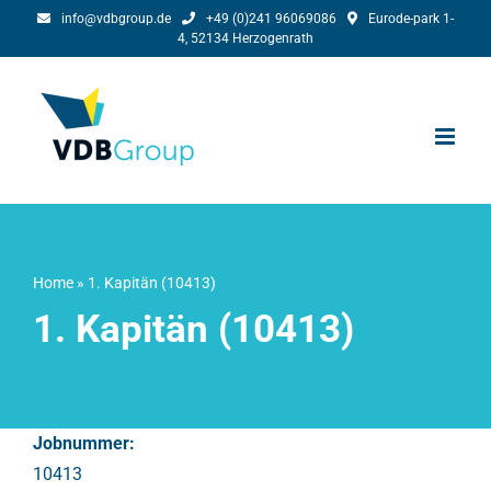
Skip
info@vdbgroup.de
+49 (0)241 96069086
Eurode-park 1-
4, 52134 Herzogenrath
to
content
Home
»
1. Kapitän (10413)
1. Kapitän (10413)
Jobnummer:
10413