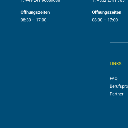
T:
+49 241 96069086
T:
+352 2791 7831
Öffnungszeiten
Öffnungszeiten
08:30 – 17:00
08:30 – 17:00
LINKS
FAQ
Berufspro
Partner