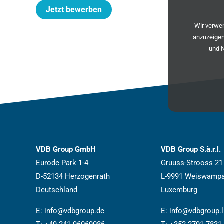
Jetzt bewerben
Wir verw
anzuzeigen
und 
VDB Group GmbH
VDB Group S.à.r.l.
Eurode Park 1-4
Gruuss-Strooss 21
D-52134 Herzogenrath
L-9991 Weiswamp
Deutschland
Luxemburg
E:
info@vdbgroup.de
E:
info@vdbgroup.l