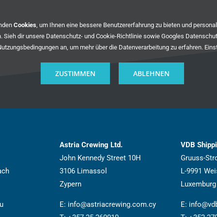
enden
Cookies
, um Ihnen eine bessere Benutzererfahrung zu bieten und persona
. Sieh dir unsere
Datenschutz- und Cookie-Richtlinie
sowie
Googles Datenschu
Nutzungsbedingungen
an, um mehr über die Datenverarbeitung zu erfahren.
Eins
ZUSTIMMEN
ABLEHNEN
Astria Crewing Ltd.
VDB Shipp
John Kennedy Street 10H
Gruuss-Str
ach
3106 Limassol
L-9991 We
Zypern
Luxemburg
u
E:
info@astriacrewing.com.cy
E:
info@vdb