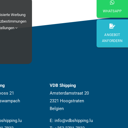
WHATSAPP
lisierte Werbung
tzbestimmungen
tellungen
ANGEBOT
ANFORDERN
ing
VDB Shipping
ooss 21
Amsterdamstraat 20
iswampach
2321 Hoogstraten
Belgien
shipping.lu
E:
info@vdbshipping.lu