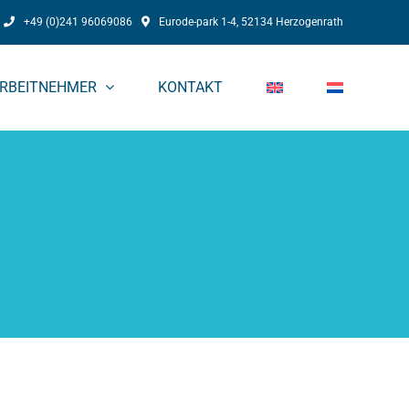
+49 (0)241 96069086
Eurode-park 1-4, 52134 Herzogenrath
RBEITNEHMER
KONTAKT