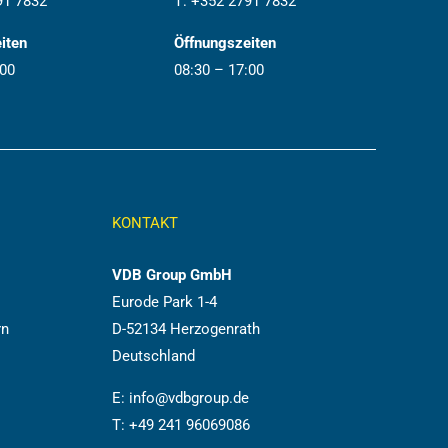
91 7832
T:
+352 2791 7832
iten
Öffnungszeiten
:00
08:30 – 17:00
KONTAKT
VDB Group GmbH
Eurode Park 1-4
rn
D-52134 Herzogenrath
Deutschland
E:
info@vdbgroup.de
T:
+49 241 96069086