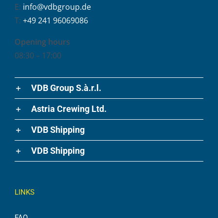
E:
info@vdbgroup.de
T:
+49 241 96069086
Opening hours
08:30 – 17:00
VDB Group S.à.r.l.
Astria Crewing Ltd.
VDB Shipping
VDB Shipping
LINKS
FAQ