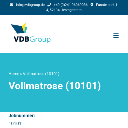
Skip
info@vdbgroup.de
+49 (0)241 96069086
Eurode-park 1-
4, 52134 Herzogenrath
to
content
Home
»
Vollmatrose (10101)
Vollmatrose (10101)
Jobnummer:
10101